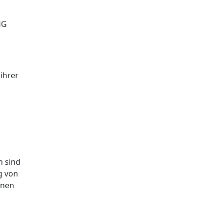
HG
ihrer
n
n sind
g von
inen