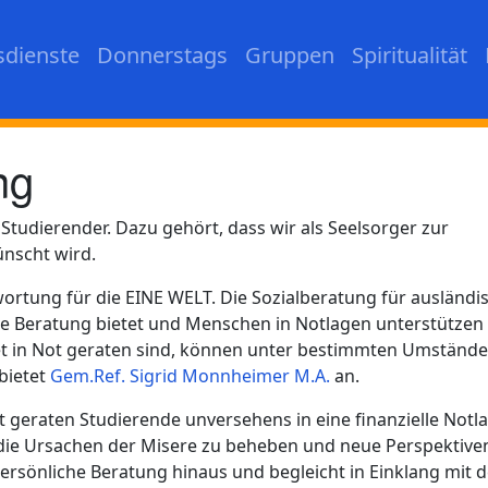
sdienste
Donnerstags
Gruppen
Spiritualität
ng
Studierender. Dazu gehört, dass wir als Seelsorger zur
nscht wird.
ortung für die EINE WELT. Die Sozialberatung für ausländi
e Beratung bietet und Menschen in Notlagen unterstützen w
et in Not geraten sind, können unter bestimmten Umständ
 bietet
Gem.Ref. Sigrid Monnheimer M.A.
an.
eraten Studierende unversehens in eine finanzielle Notla
e Ursachen der Misere zu beheben und neue Perspektive
e persönliche Beratung hinaus und begleicht in Einklang mit 