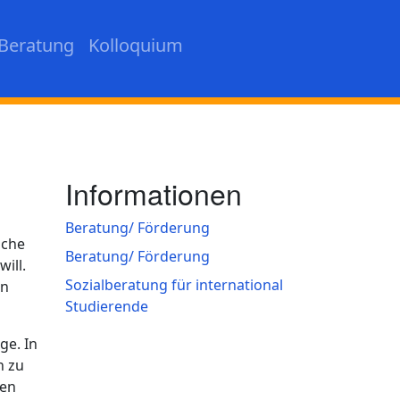
Beratung
Kolloquium
Informationen
Beratung/ Förderung
sche
Beratung/ Förderung
ill.
Sozialberatung für international
en
Studierende
ge. In
n zu
den