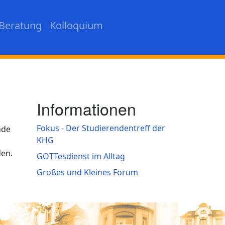
Beratung
Kolloquium
Informationen
Fokus - Der Studierendentreff der
nde
KHG
den.
GOTTesdienst im Alltag
Großes und Kleines Forum