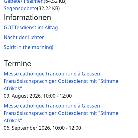
Document
Gebete/ Psalmen
(64.52 KB)
Document
Segensgebete
(32.22 KB)
Informationen
GOTTesdienst im Alltag
Nacht der Lichter
Spirit in the morning!
Termine
Messe catholique francophone à Giessen -
Französischsprachiger Gottesdienst mit "Stimme
Afrikas"
09. August 2026, 10:00
-
12:00
Messe catholique francophone à Giessen -
Französischsprachiger Gottesdienst mit "Stimme
Afrikas"
06. September 2026, 10:00
-
12:00