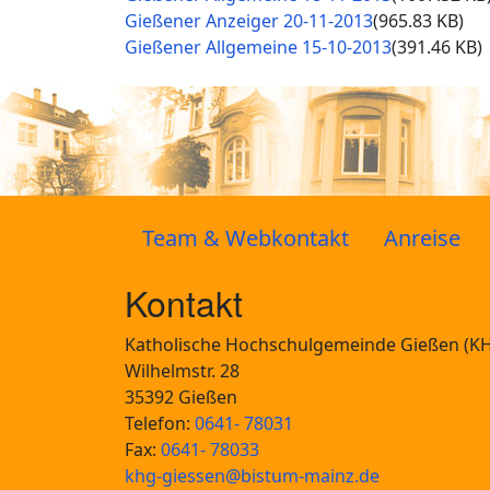
Document
Gießener Anzeiger 20-11-2013
(965.83 KB)
Document
Gießener Allgemeine 15-10-2013
(391.46 KB)
Team & Webkontakt
Anreise
Kontakt
Katholische Hochschulgemeinde Gießen (K
Wilhelmstr. 28
35392 Gießen
Telefon:
0641- 78031
Fax:
0641- 78033
khg-giessen@bistum-mainz.de