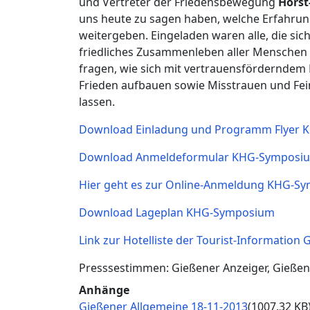
und Vertreter der Friedensbewegung
Horst
uns heute zu sagen haben, welche Erfahrun
weitergeben. Eingeladen waren alle, die sich
friedliches Zusammenleben aller Menschen
fragen, wie sich mit vertrauensförderndem
Frieden aufbauen sowie Misstrauen und Fe
lassen.
Download Einladung und Programm Flyer
Download Anmeldeformular KHG-Symposi
Hier geht es zur Online-Anmeldung KHG-S
Download Lageplan KHG-Symposium
Link zur Hotelliste der Tourist-Information 
Presssestimmen: Gießener Anzeiger, Gießen
Anhänge
Document
Gießener Allgemeine 18-11-2013
(1007.32 KB