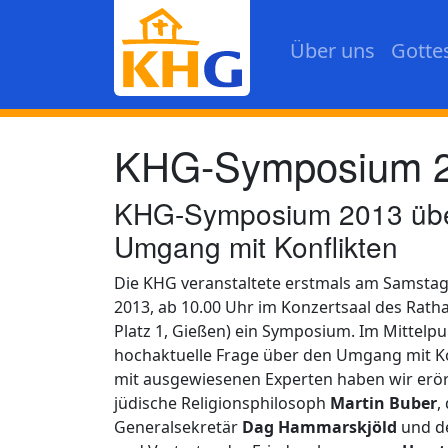
Direkt zum Inhalt
Über uns
Gotte
KHG-Symposium 201
KHG-Symposium 2013 übe
Umgang mit Konflikten
Die KHG veranstaltete erstmals am Samsta
2013, ab 10.00 Uhr im Konzertsaal des Rath
Platz 1, Gießen) ein Symposium. Im Mittelpu
hochaktuelle Frage über den Umgang mit K
mit ausgewiesenen Experten haben wir erör
jüdische Religionsphilosoph
Martin Buber
,
Generalsekretär
Dag Hammarskjöld
und d