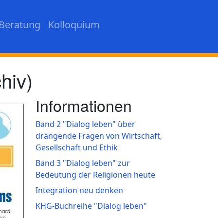
Beratung
Kolloquium
hiv)
Informationen
Band 2 "Dialog leben" über
drängende Fragen von Wirtschaft,
Gesellschaft und Ethik
Band 3 "Dialog leben" zur
Bedeutung der Religionen heute
Integration neu denken
KHG-Buchreihe "Dialog leben"