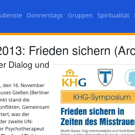
sdienste
Donnerstags
Gruppen
Spiritualität
3: Frieden sichern (Arc
r Dialog und
g, den 16. November
auses Gießen (Berliner
nkt stand die
onflikten. Gemeinsam
tert, was der
 der zweite UN-
er Psychotherapeut